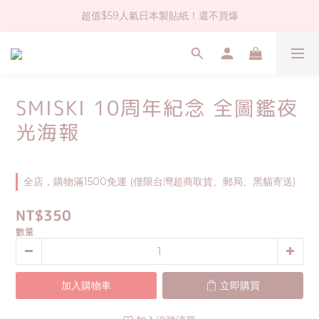
超值$59人氣日本製貼紙！還不買爆
社群大人氣！各種有趣的打洞器
全店$1500免運(台灣地區)
社群大人氣！各種有趣的打洞器
SMISKI 10周年紀念 全圖鑑夜
光海報
全店，購物滿1500免運 (僅限台灣超商取貨、郵局、黑貓寄送)
NT$350
數量
加入購物車
立即購買