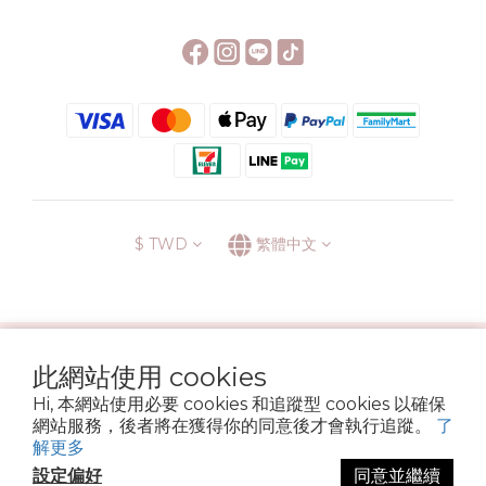
$
TWD
繁體中文
░\\ 會員升級表 //░
此網站使用 cookies
運送方式
退換貨政策
條款與細則
隱私政策
Hi, 本網站使用必要 cookies 和追蹤型 cookies 以確保
Copyright © 2022 6street. All rights reserved.
網站服務，後者將在獲得你的同意後才會執行追蹤。
了
營業登記名稱 六街生活文具房 72314705
解更多
設定偏好
同意並繼續