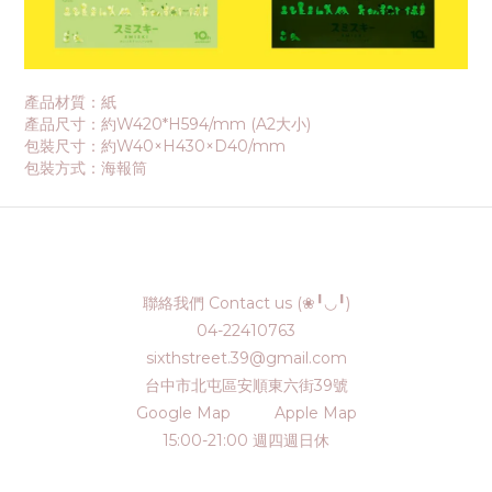
產品材質：紙
產品尺寸：約W420*H594/mm (A2大小)
包裝尺寸：約W40×H430×D40/mm
包裝方式：海報筒
聯絡我們 Contact us (❀╹◡╹)
04-22410763
sixthstreet.39@gmail.com
台中市北屯區安順東六街39號
Google Map
Apple Map
15:00-21:00 週四週日休