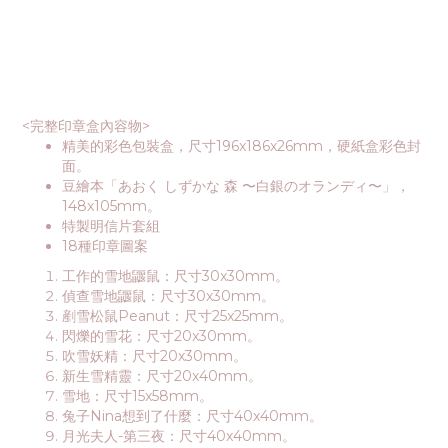
<完整印章盒內容物>
精美的彩色包裝盒，尺寸196x186x26mm，硬紙盒彩色封
面。
豆繪本「あおく しずかな 森 〜白銀のオランディ〜」，
148x105mm。
特製明信片套組
18種印章圖案
工作的雪地鼴鼠：尺寸30x30mm。
偵查雪地鼴鼠：尺寸30x30mm。
剷雪松鼠Peanut：尺寸25x25mm。
閃爍的雪花：尺寸20x30mm。
吹雪妖精：尺寸20x30mm。
新生雪精靈：尺寸20x40mm。
雪地：尺寸15x58mm。
兔子Nina想到了什麼：尺寸40x40mm。
月光夫人-第三夜：尺寸40x40mm。