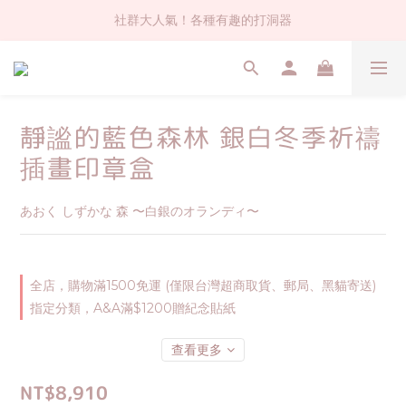
社群大人氣！各種有趣的打洞器
社群大人氣！各種有趣的打洞器
超值$59人氣日本製貼紙！還不買爆
全店$1500免運(台灣地區)
靜謐的藍色森林 銀白冬季祈禱
社群大人氣！各種有趣的打洞器
插畫印章盒
あおく しずかな 森 〜白銀のオランディ〜
全店，購物滿1500免運 (僅限台灣超商取貨、郵局、黑貓寄送)
指定分類，A&A滿$1200贈紀念貼紙
查看更多
NT$8,910