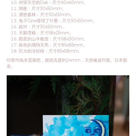
仰望天空的Dali：尺寸40x40mm。
闇夜：尺寸30x50mm。
濃密森林：尺寸30x50mm。
兔子Gina發現了什麼：尺寸30x50mm。
銀河：尺寸30x50mm。
天鵝雪橇：尺寸58x25mm。
觀星的山羊教授：尺寸68x30mm。
銀色的飛翔天馬：尺寸85x85mm。
巨大的冷杉樹：尺寸85x58mm。
印章均為木質握把，握把高度約24mm，天然橡皮印面。日本製
造。