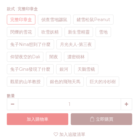
款式
: 完整印章盒
完整印章盒
偵查雪地鼴鼠
鏟雪松鼠Peanut
閃爍的雪花
吹雪妖精
新生雪精靈
雪地
兔子Nina想到了什麼
月光夫人-第三夜
仰望夜空的Dali
闇夜
濃密樹林
兔子Gina發現了什麼
銀河
天鵝雪橇
觀星的山羊教授
銀色的飛翔天馬
巨大的冷杉樹
數量
加入購物車
立即購買
加入追蹤清單