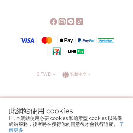
$
TWD
繁體中文
░\\ 會員升級表 //░
此網站使用 cookies
運送方式
退換貨政策
條款與細則
隱私政策
Hi, 本網站使用必要 cookies 和追蹤型 cookies 以確保
Copyright © 2022 6street. All rights reserved.
網站服務，後者將在獲得你的同意後才會執行追蹤。
了
營業登記名稱 六街生活文具房 72314705
解更多