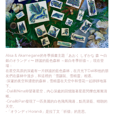
Alisa & Akamegane的冬季插畫主題「あおく しずかな 森 〜白
銀のオランディ〜 靜謐的藍色森林 ～銀白冬季祈禱～」現在登
場：
在星空高原的深處有一片靜謐的藍色森林，在月光下Dali和他的朋
友們在森林中漫步，和這裡的「雪鼴鼠、雪精靈」相遇。
-深邃的夜空和濃密的森林，雪精靈在天空中和雪花一起靜靜地落
下。
-Dali和Nina仰望著星空，內心深處的回憶隨著星星閃爍也漸漸清
晰。
-Gina和Pan發現了一匹美麗的白色飛馬飛過，點亮湛藍、晴朗的
天空。
-「オランディHorandi」是拉丁文「祈禱」的意思。