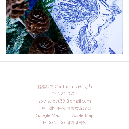
聯絡我們 Contact us (❀╹◡╹)
04-22410763
sixthstreet.39@gmail.com
台中市北屯區安順東六街39號
Google Map
Apple Map
15:00-21:00 週四週日休