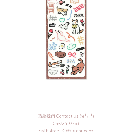
聯絡我們 Contact us (❀╹◡╹)
04-22410763
sixthstreet.39@gmail.com