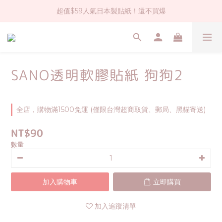
超值$59人氣日本製貼紙！還不買爆
社群大人氣！各種有趣的打洞器
全店$1500免運(台灣地區)
社群大人氣！各種有趣的打洞器
SANO透明軟膠貼紙 狗狗2
全店，購物滿1500免運 (僅限台灣超商取貨、郵局、黑貓寄送)
NT$90
數量
加入購物車
立即購買
加入追蹤清單