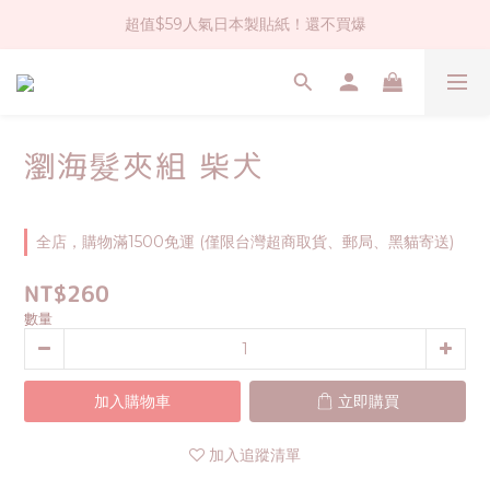
超值$59人氣日本製貼紙！還不買爆
社群大人氣！各種有趣的打洞器
全店$1500免運(台灣地區)
社群大人氣！各種有趣的打洞器
瀏海髮夾組 柴犬
全店，購物滿1500免運 (僅限台灣超商取貨、郵局、黑貓寄送)
NT$260
數量
加入購物車
立即購買
加入追蹤清單