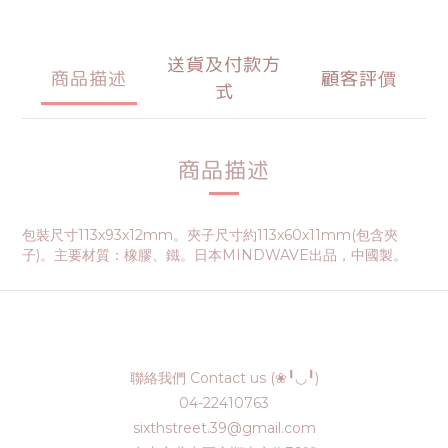
送貨及付款方
商品描述
顧客評價
式
商品描述
包裝尺寸113x93x12mm。夾子尺寸約113x60x11mm(包含夾
子)。主要材質：橡膠、鐵。日本MINDWAVE出品，中國製。
聯絡我們 Contact us (❀╹◡╹)
04-22410763
sixthstreet.39@gmail.com