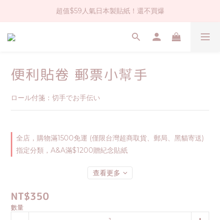
超值$59人氣日本製貼紙！還不買爆
社群大人氣！各種有趣的打洞器
全店$1500免運(台灣地區)
社群大人氣！各種有趣的打洞器
便利貼卷 郵票小幫手
ロール付箋：切手でお手伝い
全店，購物滿1500免運 (僅限台灣超商取貨、郵局、黑貓寄送)
指定分類，A&A滿$1200贈紀念貼紙
查看更多
NT$350
數量