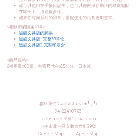
你可以使用在手帳日記中，也可以都做保存期限的標籤黏貼
在罐子上，用途很多樣。
如果你有同系列的印章，搭配使用的話會更加豐富。
<相關聯的圖案印章>
黑貓文具店的郵票
黑貓文具店1 完整印章盒
黑貓文具店2 完整印章盒
<商品規格>
6種圖案x60張，每張尺寸4x6.5公分。日本製。
聯絡我們 Contact us (❀╹◡╹)
04-22410763
sixthstreet.39@gmail.com
台中市北屯區安順東六街39號
Google Map
Apple Map