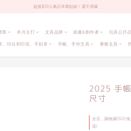
超值$59人氣日本製貼紙！還不買爆
社群大人氣！各種有趣的打洞器
全店$1500免運(台灣地區)
連續章
本月主打
文具品牌
插畫&創作者
玩具公仔
社群大人氣！各種有趣的打洞器
章、印台和印泥、手刻章
手帳、手作文具
事務文具
2025 手
尺寸
全店，購物滿1500
送)