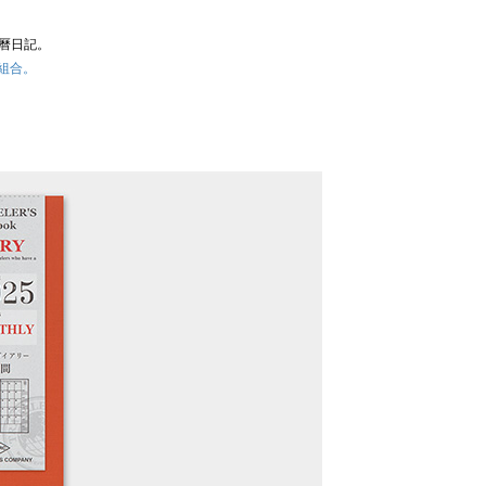
事曆日記。
組合。