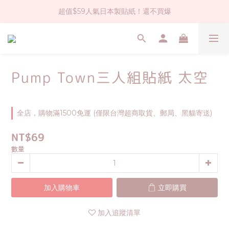
超值$59人氣日本製貼紙！還不買爆
社群大人氣！各種有趣的打洞器
全店$1500免運(台灣地區)
社群大人氣！各種有趣的打洞器
Pump Town三人組貼紙 太空
全店，購物滿1500免運 (僅限台灣超商取貨、郵局、黑貓寄送)
NT$69
數量
加入購物車
立即購買
加入追蹤清單