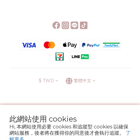
$
TWD
繁體中文
░\\ 會員升級表 //░
此網站使用 cookies
運送方式
退換貨政策
條款與細則
隱私政策
Hi, 本網站使用必要 cookies 和追蹤型 cookies 以確保
Copyright © 2022 6street. All rights reserved.
網站服務，後者將在獲得你的同意後才會執行追蹤。
了
營業登記名稱 六街生活文具房 72314705
解更多