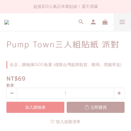
超值$59人氣日本製貼紙！還不買爆
社群大人氣！各種有趣的打洞器
全店$1500免運(台灣地區)
社群大人氣！各種有趣的打洞器
Pump Town三人組貼紙 派對
全店，購物滿1500免運 (僅限台灣超商取貨、郵局、黑貓寄送)
NT$69
數量
加入購物車
立即購買
加入追蹤清單