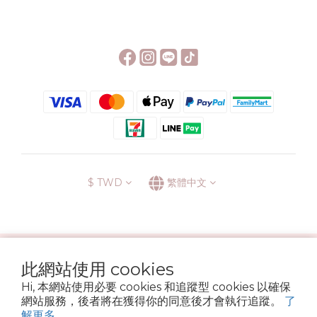
$
TWD
繁體中文
░\\ 會員升級表 //░
此網站使用 cookies
運送方式
退換貨政策
條款與細則
隱私政策
Hi, 本網站使用必要 cookies 和追蹤型 cookies 以確保
Copyright © 2022 6street. All rights reserved.
網站服務，後者將在獲得你的同意後才會執行追蹤。
了
營業登記名稱 六街生活文具房 72314705
解更多