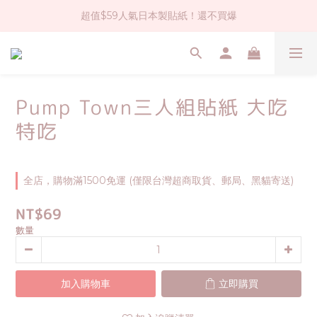
超值$59人氣日本製貼紙！還不買爆
社群大人氣！各種有趣的打洞器
全店$1500免運(台灣地區)
社群大人氣！各種有趣的打洞器
Pump Town三人組貼紙 大吃
特吃
全店，購物滿1500免運 (僅限台灣超商取貨、郵局、黑貓寄送)
NT$69
數量
加入購物車
立即購買