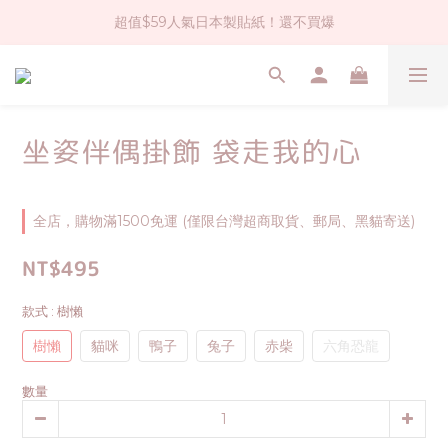
超值$59人氣日本製貼紙！還不買爆
社群大人氣！各種有趣的打洞器
全店$1500免運(台灣地區)
社群大人氣！各種有趣的打洞器
坐姿伴偶掛飾 袋走我的心
全店，購物滿1500免運 (僅限台灣超商取貨、郵局、黑貓寄送)
NT$495
款式
: 樹懶
樹懶
貓咪
鴨子
兔子
赤柴
六角恐龍
數量