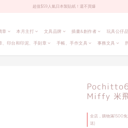
超值$59人氣日本製貼紙！還不買爆
社群大人氣！各種有趣的打洞器
全店$1500免運(台灣地區)
連續章
本月主打
文具品牌
插畫&創作者
玩具公仔
社群大人氣！各種有趣的打洞器
章、印台和印泥、手刻章
手帳、手作文具
事務文具
Pochit
Miffy 米
全店，購物滿1500
送)