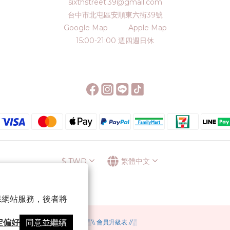
sixthstreet.39@gmail.com
台中市北屯區安順東六街39號
Google Map
Apple Map
15:00-21:00 週四週日休
$
TWD
繁體中文
 以確保網站服務，後者將
定偏好
同意並繼續
░\\ 會員升級表 //░