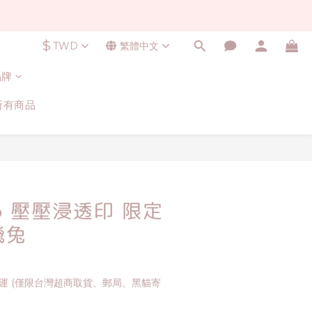
$
TWD
繁體中文
品牌
所有商品
立即購買
to6 壓壓浸透印 限定
飛兔
免運 (僅限台灣超商取貨、郵局、黑貓寄