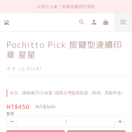
社群大人氣！各種有趣的打洞器
社群大人氣！各種有趣的打洞器
超值$59人氣日本製貼紙！還不買爆
全店$1500免運(台灣地區)
Pochitto Pick 按鍵型連續印
社群大人氣！各種有趣的打洞器
章 星星
ポ チ ッと P i c k !
全店，購物滿1500免運 (僅限台灣超商取貨、郵局、黑貓寄送)
NT$450
NT$500
數量