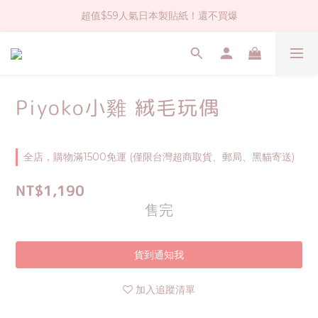
超值$59人氣日本製貼紙！還不買爆
社群大人氣！各種有趣的打洞器
全店$1500免運(台灣地區)
社群大人氣！各種有趣的打洞器
Piyoko小雞 絨毛玩偶
全店，購物滿1500免運 (僅限台灣超商取貨、郵局、黑貓寄送)
NT$1,190
售完
貨到通知我
加入追蹤清單