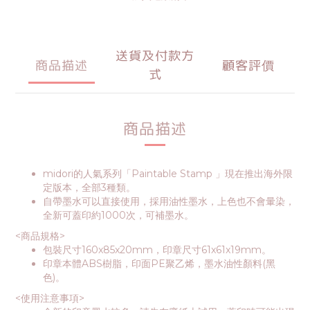
送貨及付款方
商品描述
顧客評價
式
商品描述
midori的人氣系列「Paintable Stamp 」現在推出海外限
定版本，全部3種類。
自帶墨水可以直接使用，採用油性墨水，上色也不會暈染，
全新可蓋印約1000次，可補墨水。
<商品規格>
包裝尺寸160x85x20mm，印章尺寸61x61x19mm。
印章本體ABS樹脂，印面PE聚乙烯，墨水油性顏料(黑
色)。
<使用注意事項>