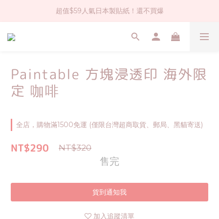
超值$59人氣日本製貼紙！還不買爆
社群大人氣！各種有趣的打洞器
全店$1500免運(台灣地區)
社群大人氣！各種有趣的打洞器
Paintable 方塊浸透印 海外限
定 咖啡
全店，購物滿1500免運 (僅限台灣超商取貨、郵局、黑貓寄送)
NT$290
NT$320
售完
貨到通知我
加入追蹤清單