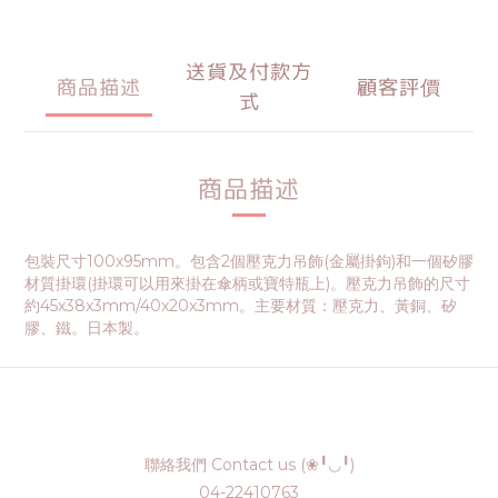
送貨及付款方
商品描述
顧客評價
式
商品描述
包裝尺寸100x95mm。包含2個壓克力吊飾(金屬掛鉤)和一個矽膠
材質掛環(掛環可以用來掛在傘柄或寶特瓶上)。壓克力吊飾的尺寸
約45x38x3mm/40x20x3mm。主要材質：壓克力、黃銅、矽
膠、鐵。日本製。
聯絡我們 Contact us (❀╹◡╹)
04-22410763