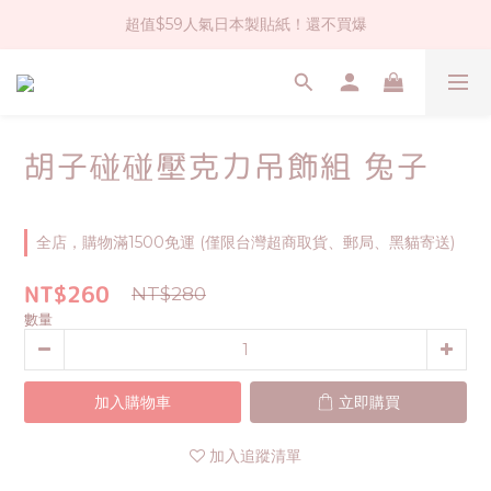
超值$59人氣日本製貼紙！還不買爆
社群大人氣！各種有趣的打洞器
全店$1500免運(台灣地區)
社群大人氣！各種有趣的打洞器
胡子碰碰壓克力吊飾組 兔子
全店，購物滿1500免運 (僅限台灣超商取貨、郵局、黑貓寄送)
NT$260
NT$280
數量
加入購物車
立即購買
加入追蹤清單