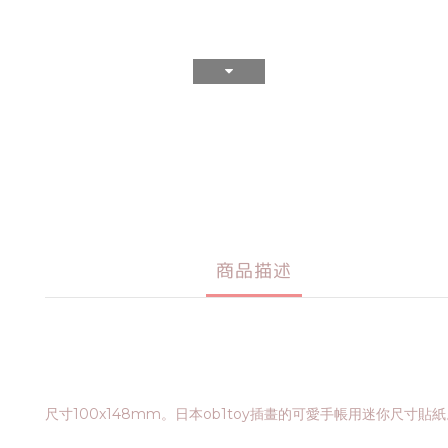
商品描述
尺寸100x148mm。日本ob1toy插畫的可愛手帳用迷你尺寸貼紙。