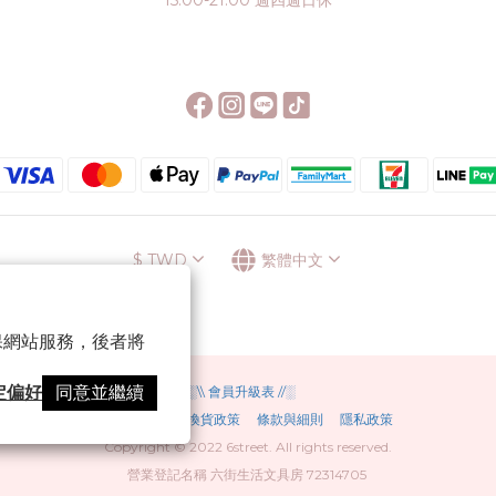
15:00-21:00 週四週日休
$
TWD
繁體中文
 以確保網站服務，後者將
定偏好
同意並繼續
░\\ 會員升級表 //░
運送方式
退換貨政策
條款與細則
隱私政策
Copyright © 2022 6street. All rights reserved.
營業登記名稱 六街生活文具房 72314705