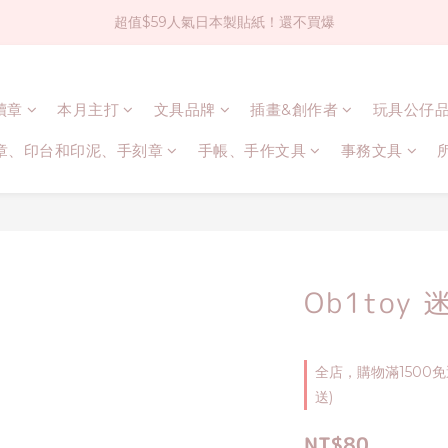
超值$59人氣日本製貼紙！還不買爆
社群大人氣！各種有趣的打洞器
全店$1500免運(台灣地區)
連續章
本月主打
文具品牌
插畫&創作者
玩具公仔
社群大人氣！各種有趣的打洞器
章、印台和印泥、手刻章
手帳、手作文具
事務文具
Ob1toy
全店，購物滿1500
送)
NT$80