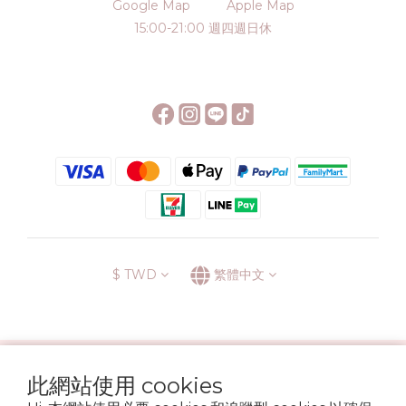
Google Map
Apple Map
15:00-21:00 週四週日休
$
TWD
繁體中文
░\\ 會員升級表 //░
此網站使用 cookies
運送方式
退換貨政策
條款與細則
隱私政策