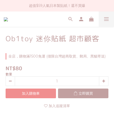
超值$59人氣日本製貼紙！還不買爆
社群大人氣！各種有趣的打洞器
全店$1500免運(台灣地區)
社群大人氣！各種有趣的打洞器
Ob1toy 迷你貼紙 超市顧客
全店，購物滿1500免運 (僅限台灣超商取貨、郵局、黑貓寄送)
NT$80
數量
加入購物車
立即購買
加入追蹤清單