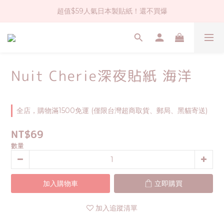
超值$59人氣日本製貼紙！還不買爆
社群大人氣！各種有趣的打洞器
全店$1500免運(台灣地區)
社群大人氣！各種有趣的打洞器
Nuit Cherie深夜貼紙 海洋
全店，購物滿1500免運 (僅限台灣超商取貨、郵局、黑貓寄送)
NT$69
數量
加入購物車
立即購買
加入追蹤清單