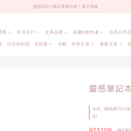
超值$59人氣日本製貼紙！還不買爆
社群大人氣！各種有趣的打洞器
全店$1500免運(台灣地區)
連續章
本月主打
文具品牌
插畫&創作者
玩具公仔
社群大人氣！各種有趣的打洞器
章、印台和印泥、手刻章
手帳、手作文具
事務文具
靈感筆記本
全店，購物滿1500
送)
NT$109
NT$1