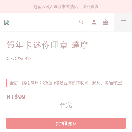
超值$59人氣日本製貼紙！還不買爆
社群大人氣！各種有趣的打洞器
全店$1500免運(台灣地區)
社群大人氣！各種有趣的打洞器
賀年卡迷你印章 達摩
ﾆｭｰﾐﾆﾜﾝﾎﾟｲﾝﾄ
全店，購物滿1500免運 (僅限台灣超商取貨、郵局、黑貓寄送)
NT$99
售完
貨到通知我