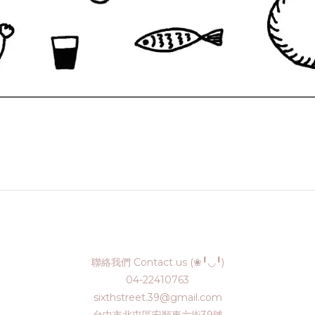
聯絡我們 Contact us (❀╹◡╹)
04-22410763
sixthstreet.39@gmail.com