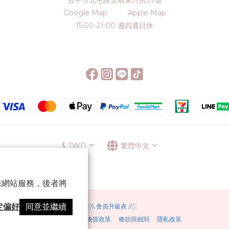
台中市北屯區安順東六街39號
Google Map
Apple Map
15:00-21:00 週四週日休
$
TWD
繁體中文
 以確保網站服務，後者將
定偏好
同意並繼續
░\\ 會員升級表 //░
運送方式
退換貨政策
條款與細則
隱私政策