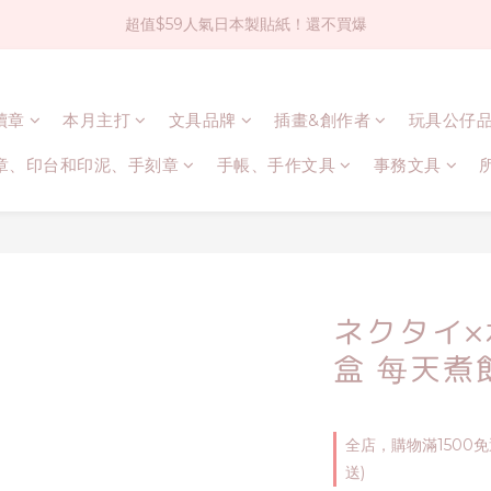
超值$59人氣日本製貼紙！還不買爆
社群大人氣！各種有趣的打洞器
全店$1500免運(台灣地區)
連續章
本月主打
文具品牌
插畫&創作者
玩具公仔
社群大人氣！各種有趣的打洞器
章、印台和印泥、手刻章
手帳、手作文具
事務文具
ネクタイ×
盒 每天煮
全店，購物滿1500
送)