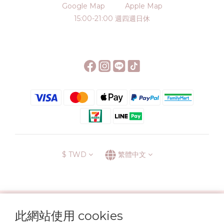
Google Map
Apple Map
15:00-21:00 週四週日休
$
TWD
繁體中文
░\\ 會員升級表 //░
此網站使用 cookies
運送方式
退換貨政策
條款與細則
隱私政策