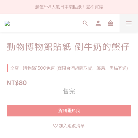
超值$59人氣日本製貼紙！還不買爆
社群大人氣！各種有趣的打洞器
全店$1500免運(台灣地區)
社群大人氣！各種有趣的打洞器
動物博物館貼紙 倒牛奶的熊仔
全店，購物滿1500免運 (僅限台灣超商取貨、郵局、黑貓寄送)
NT$80
售完
貨到通知我
加入追蹤清單