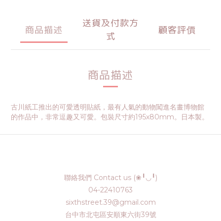
送貨及付款方
商品描述
顧客評價
式
商品描述
古川紙工推出的可愛透明貼紙，最有人氣的動物闖進名畫博物館
的作品中，非常逗趣又可愛。包裝尺寸約195x80mm。日本製。
聯絡我們 Contact us (❀╹◡╹)
04-22410763
sixthstreet.39@gmail.com
台中市北屯區安順東六街39號