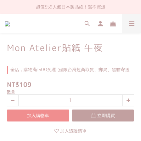
超值$59人氣日本製貼紙！還不買爆
社群大人氣！各種有趣的打洞器
全店$1500免運(台灣地區)
社群大人氣！各種有趣的打洞器
Mon Atelier貼紙 午夜
全店，購物滿1500免運 (僅限台灣超商取貨、郵局、黑貓寄送)
NT$109
數量
加入購物車
立即購買
加入追蹤清單