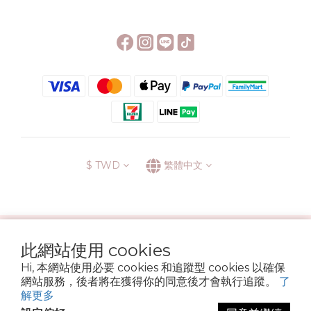
$
TWD
繁體中文
░\\ 會員升級表 //░
此網站使用 cookies
運送方式
退換貨政策
條款與細則
隱私政策
Hi, 本網站使用必要 cookies 和追蹤型 cookies 以確保
Copyright © 2022 6street. All rights reserved.
網站服務，後者將在獲得你的同意後才會執行追蹤。
了
營業登記名稱 六街生活文具房 72314705
解更多