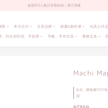
超值$59人氣日本製貼紙！還不買爆
社群大人氣！各種有趣的打洞器
全店$1500免運(台灣地區)
連續章
本月主打
文具品牌
插畫&創作者
玩具公仔
社群大人氣！各種有趣的打洞器
章、印台和印泥、手刻章
手帳、手作文具
事務文具
Machi 
全店，購物滿1500
送)
NT$69