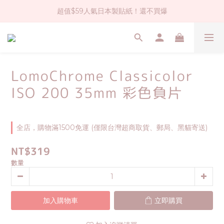
超值$59人氣日本製貼紙！還不買爆
社群大人氣！各種有趣的打洞器
全店$1500免運(台灣地區)
社群大人氣！各種有趣的打洞器
LomoChrome Classicolor
ISO 200 35mm 彩色負片
全店，購物滿1500免運 (僅限台灣超商取貨、郵局、黑貓寄送)
NT$319
數量
加入購物車
立即購買