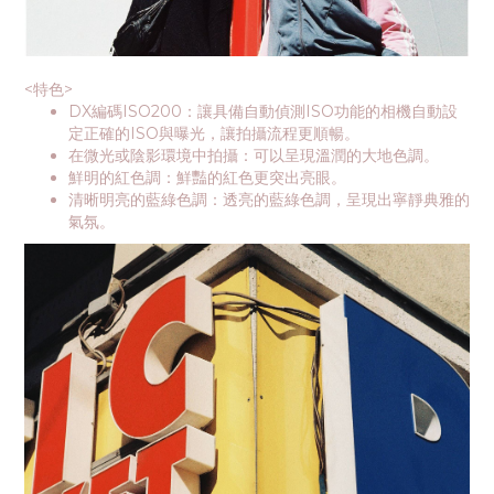
<特色>
DX編碼ISO200：讓具備自動偵測ISO功能的相機自動設
定正確的ISO與曝光，讓拍攝流程更順暢。
在微光或陰影環境中拍攝：可以呈現溫潤的大地色調。
鮮明的紅色調：鮮豔的紅色更突出亮眼。
清晰明亮的藍綠色調：透亮的藍綠色調，呈現出寧靜典雅的
氣氛。