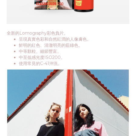
全新的Lomography彩色負片。
呈現真實色彩和自然紅潤的人像膚色。
鮮明的紅色、清澈明亮的藍綠色。
中等顆粒、細節豐富。
中至低感光度ISO200。
使用常見的C-41沖洗。