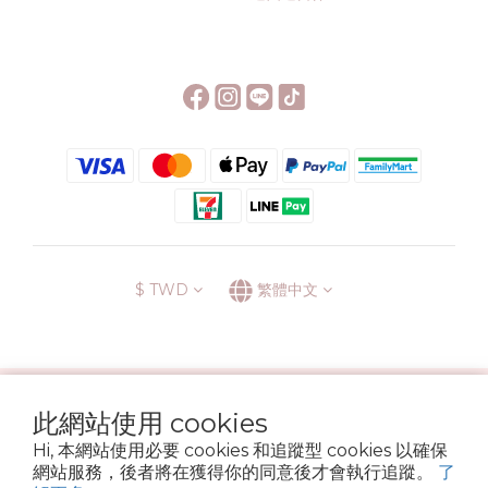
$
TWD
繁體中文
░\\ 會員升級表 //░
此網站使用 cookies
運送方式
退換貨政策
條款與細則
隱私政策
Hi, 本網站使用必要 cookies 和追蹤型 cookies 以確保
Copyright © 2022 6street. All rights reserved.
網站服務，後者將在獲得你的同意後才會執行追蹤。
了
營業登記名稱 六街生活文具房 72314705