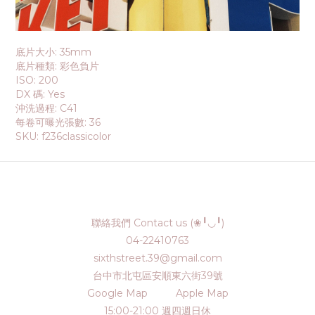
底片大小:
35mm
底片種類:
彩色負片
ISO:
200
DX 碼:
Yes
沖洗過程:
C41
每卷可曝光張數:
36
SKU:
f236classicolor
聯絡我們 Contact us (❀╹◡╹)
04-22410763
sixthstreet.39@gmail.com
台中市北屯區安順東六街39號
Google Map
Apple Map
15:00-21:00 週四週日休