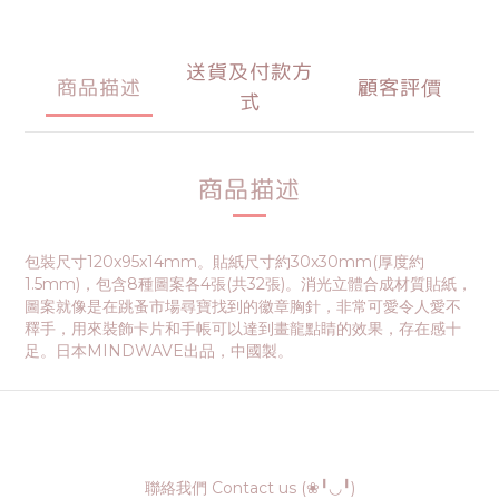
送貨及付款方
商品描述
顧客評價
式
商品描述
包裝尺寸120x95x14mm。貼紙尺寸約30x30mm(厚度約
1.5mm)，包含8種圖案各4張(共32張)。消光立體合成材質貼紙，
圖案就像是在跳蚤市場尋寶找到的徽章胸針，非常可愛令人愛不
釋手，用來裝飾卡片和手帳可以達到畫龍點睛的效果，存在感十
足。日本MINDWAVE出品，中國製。
聯絡我們 Contact us (❀╹◡╹)