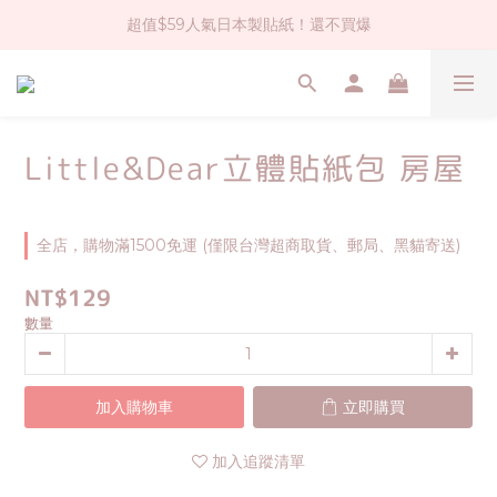
超值$59人氣日本製貼紙！還不買爆
社群大人氣！各種有趣的打洞器
全店$1500免運(台灣地區)
社群大人氣！各種有趣的打洞器
Little&Dear立體貼紙包 房屋
全店，購物滿1500免運 (僅限台灣超商取貨、郵局、黑貓寄送)
NT$129
數量
加入購物車
立即購買
加入追蹤清單