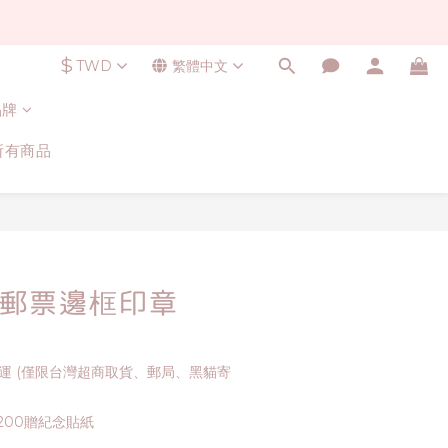
$
TWD
繁體中文
品牌
所有商品
立即購買
li 郵票邊框印章
免運 (僅限台灣超商取貨、郵局、黑貓寄
200贈紀念貼紙