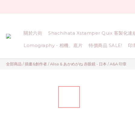
關於六街
Shachihata Xstamper Quix 客製化
Lomography - 相機、底片
特價商品 SALE!
印
全部商品
/
插畫&創作者
/
Alisa & あかめがね 赤眼鏡 - 日本
/
A&A 印章