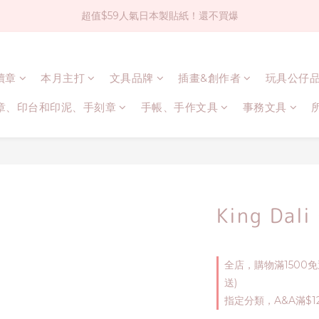
超值$59人氣日本製貼紙！還不買爆
社群大人氣！各種有趣的打洞器
全店$1500免運(台灣地區)
連續章
本月主打
文具品牌
插畫&創作者
玩具公仔
社群大人氣！各種有趣的打洞器
章、印台和印泥、手刻章
手帳、手作文具
事務文具
King Da
全店，購物滿1500
送)
指定分類，A&A滿$1