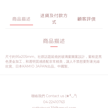
送貨及付款方
商品描述
顧客評價
式
商品描述
尺寸約95x205mm。社群話題延燒的玻璃窗圖案設計，窗框是黑
色燙金加工，和透明質感搭配非常精美，讓人不禁想要對著光線
欣賞。日本KAMIO JAPAN出品。中國製。
聯絡我們 Contact us (❀╹◡╹)
04-22410763