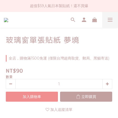
超值$59人氣日本製貼紙！還不買爆
社群大人氣！各種有趣的打洞器
全店$1500免運(台灣地區)
社群大人氣！各種有趣的打洞器
玻璃窗單張貼紙 夢境
全店，購物滿1500免運 (僅限台灣超商取貨、郵局、黑貓寄送)
NT$90
數量
加入購物車
立即購買
加入追蹤清單