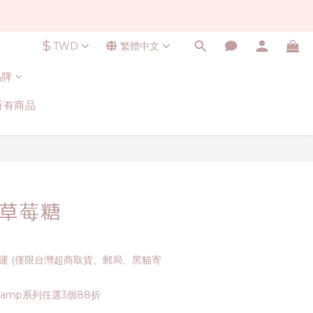
$
TWD
繁體中文
品牌
所有商品
p 草莓糖
免運 (僅限台灣超商取貨、郵局、黑貓寄
Stamp系列任選3個88折