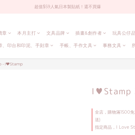
超值$59人氣日本製貼紙！還不買爆
社群大人氣！各種有趣的打洞器
全店$1500免運(台灣地區)
連續章
本月主打
文具品牌
插畫&創作者
玩具公仔
社群大人氣！各種有趣的打洞器
章、印台和印泥、手刻章
手帳、手作文具
事務文具
 - I♥Stamp
I♥Stam
全店，購物滿1500
送)
指定商品，I Love 