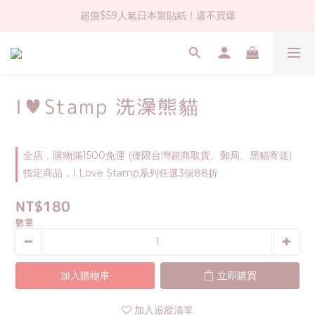
超值$59人氣日本製貼紙！還不買爆
社群大人氣！各種有趣的打洞器
全店$1500免運(台灣地區)
社群大人氣！各種有趣的打洞器
I♥Stamp 洗澡熊貓
全店，購物滿1500免運 (僅限台灣超商取貨、郵局、黑貓寄送)
指定商品，I Love Stamp系列任選3個88折
NT$180
數量
加入購物車
立即購買
加入追蹤清單