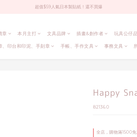
超值$59人氣日本製貼紙！還不買爆
社群大人氣！各種有趣的打洞器
全店$1500免運(台灣地區)
連續章
本月主打
文具品牌
插畫&創作者
玩具公仔
社群大人氣！各種有趣的打洞器
章、印台和印泥、手刻章
手帳、手作文具
事務文具
Happy S
82136.0
全店，購物滿1500