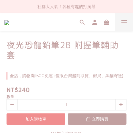
社群大人氣！各種有趣的打洞器
社群大人氣！各種有趣的打洞器
超值$59人氣日本製貼紙！還不買爆
全店$1500免運(台灣地區)
夜光恐龍鉛筆2B 附握筆輔助
社群大人氣！各種有趣的打洞器
套
全店，購物滿1500免運 (僅限台灣超商取貨、郵局、黑貓寄送)
NT$240
數量
加入購物車
立即購買