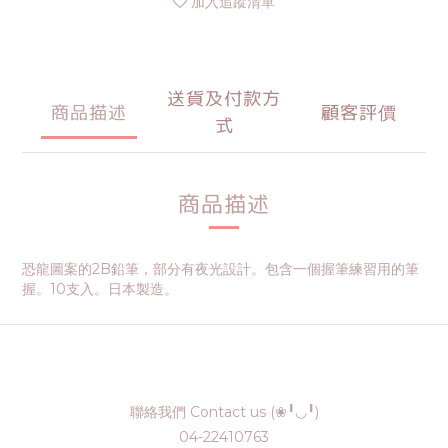
加入追蹤清單
送貨及付款方
商品描述
顧客評價
式
商品描述
恐龍圖案的2B鉛筆，部分有夜光設計。包含一個握筆練習用的筆
握。10支入。日本製造。
聯絡我們 Contact us (❀╹◡╹)
04-22410763