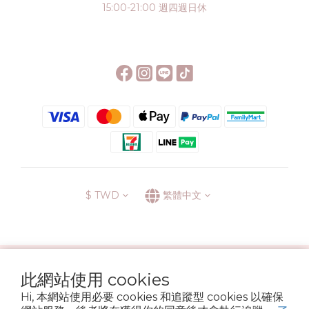
15:00-21:00 週四週日休
$
TWD
繁體中文
░\\ 會員升級表 //░
此網站使用 cookies
運送方式
退換貨政策
條款與細則
隱私政策
Hi, 本網站使用必要 cookies 和追蹤型 cookies 以確保
Copyright © 2022 6street. All rights reserved.