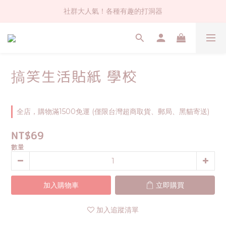
社群大人氣！各種有趣的打洞器
社群大人氣！各種有趣的打洞器
超值$59人氣日本製貼紙！還不買爆
全店$1500免運(台灣地區)
搞笑生活貼紙 學校
社群大人氣！各種有趣的打洞器
全店，購物滿1500免運 (僅限台灣超商取貨、郵局、黑貓寄送)
NT$69
數量
加入購物車
立即購買
加入追蹤清單