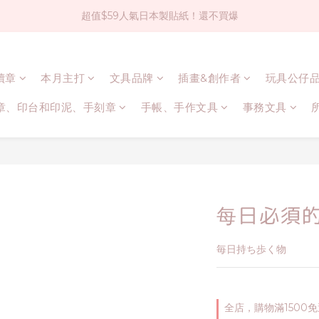
超值$59人氣日本製貼紙！還不買爆
社群大人氣！各種有趣的打洞器
全店$1500免運(台灣地區)
連續章
本月主打
文具品牌
插畫&創作者
玩具公仔
社群大人氣！各種有趣的打洞器
章、印台和印泥、手刻章
手帳、手作文具
事務文具
每日必須
毎日持ち歩く物
全店，購物滿1500