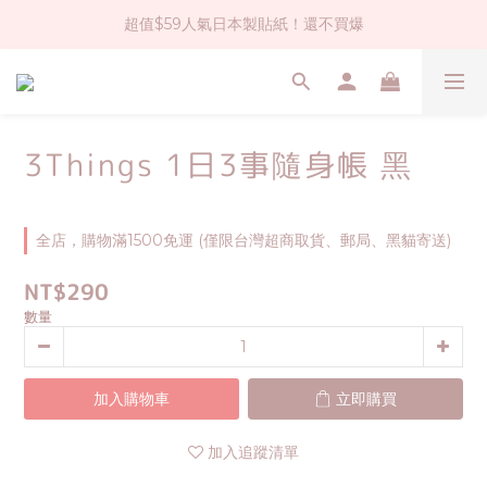
超值$59人氣日本製貼紙！還不買爆
社群大人氣！各種有趣的打洞器
全店$1500免運(台灣地區)
社群大人氣！各種有趣的打洞器
3Things 1日3事隨身帳 黑
全店，購物滿1500免運 (僅限台灣超商取貨、郵局、黑貓寄送)
NT$290
數量
加入購物車
立即購買
加入追蹤清單