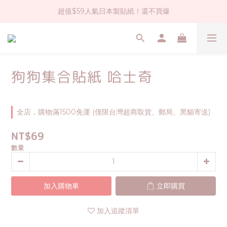
超值$59人氣日本製貼紙！還不買爆
社群大人氣！各種有趣的打洞器
全店$1500免運(台灣地區)
社群大人氣！各種有趣的打洞器
狗狗集合貼紙 哈士奇
全店，購物滿1500免運 (僅限台灣超商取貨、郵局、黑貓寄送)
NT$69
數量
加入購物車
立即購買
加入追蹤清單