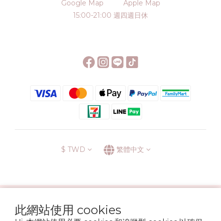
Google Map
Apple Map
15:00-21:00 週四週日休
$
TWD
繁體中文
░\\ 會員升級表 //░
此網站使用 cookies
運送方式
退換貨政策
條款與細則
隱私政策