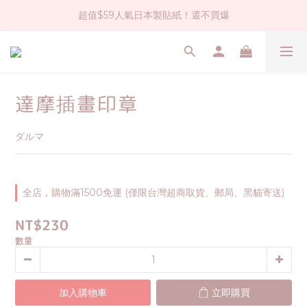
超值$59人氣日本製貼紙！還不買爆
社群大人氣！各種有趣的打洞器
全店$1500免運(台灣地區)
社群大人氣！各種有趣的打洞器
達摩插畫印章
ダルマ
全店，購物滿1500免運 (僅限台灣超商取貨、郵局、黑貓寄送)
NT$230
數量
加入購物車
立即購買