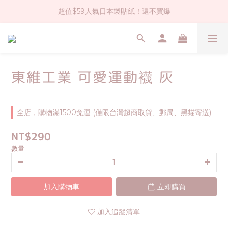
超值$59人氣日本製貼紙！還不買爆
社群大人氣！各種有趣的打洞器
全店$1500免運(台灣地區)
社群大人氣！各種有趣的打洞器
東維工業 可愛運動襪 灰
全店，購物滿1500免運 (僅限台灣超商取貨、郵局、黑貓寄送)
NT$290
數量
加入購物車
立即購買
加入追蹤清單