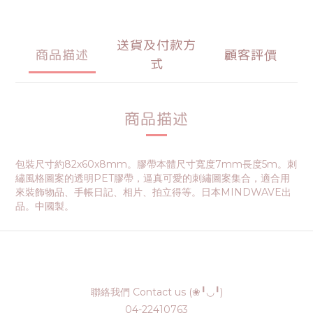
送貨及付款方
商品描述
顧客評價
式
商品描述
包裝尺寸約82x60x8mm。膠帶本體尺寸寬度7mm長度5m。刺
繡風格圖案的透明PET膠帶，逼真可愛的刺繡圖案集合，適合用
來裝飾物品、手帳日記、相片、拍立得等。日本MINDWAVE出
品。中國製。
聯絡我們 Contact us (❀╹◡╹)
04-22410763