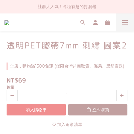
社群大人氣！各種有趣的打洞器
社群大人氣！各種有趣的打洞器
超值$59人氣日本製貼紙！還不買爆
全店$1500免運(台灣地區)
透明PET膠帶7mm 刺繡 圖案2
社群大人氣！各種有趣的打洞器
全店，購物滿1500免運 (僅限台灣超商取貨、郵局、黑貓寄送)
NT$69
數量
加入購物車
立即購買
加入追蹤清單