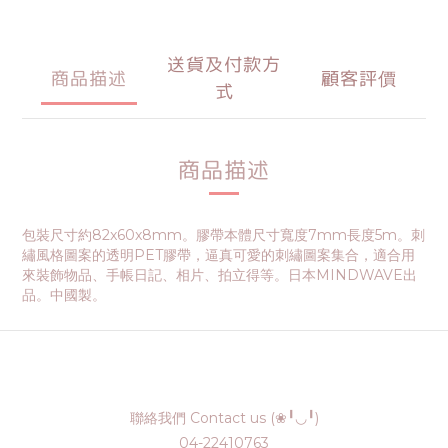
送貨及付款方
商品描述
顧客評價
式
商品描述
包裝尺寸約82x60x8mm。膠帶本體尺寸寬度7mm長度5m。刺
繡風格圖案的透明PET膠帶，逼真可愛的刺繡圖案集合，適合用
來裝飾物品、手帳日記、相片、拍立得等。日本MINDWAVE出
品。中國製。
聯絡我們 Contact us (❀╹◡╹)
04-22410763