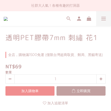
社群大人氣！各種有趣的打洞器
社群大人氣！各種有趣的打洞器
超值$59人氣日本製貼紙！還不買爆
全店$1500免運(台灣地區)
透明PET膠帶7mm 刺繡 花1
社群大人氣！各種有趣的打洞器
全店，購物滿1500免運 (僅限台灣超商取貨、郵局、黑貓寄送)
NT$69
數量
加入購物車
立即購買
加入追蹤清單