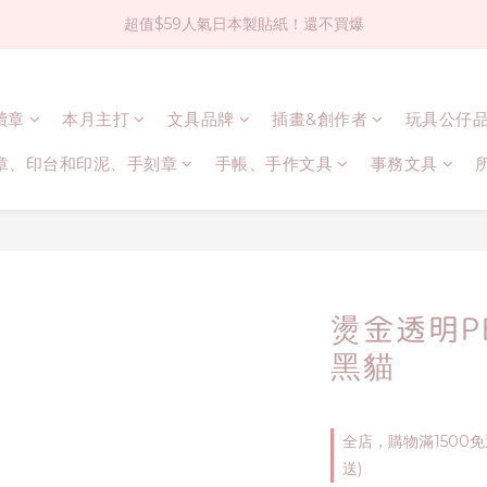
超值$59人氣日本製貼紙！還不買爆
社群大人氣！各種有趣的打洞器
全店$1500免運(台灣地區)
連續章
本月主打
文具品牌
插畫&創作者
玩具公仔
社群大人氣！各種有趣的打洞器
章、印台和印泥、手刻章
手帳、手作文具
事務文具
燙金透明P
黑貓
全店，購物滿1500
送)