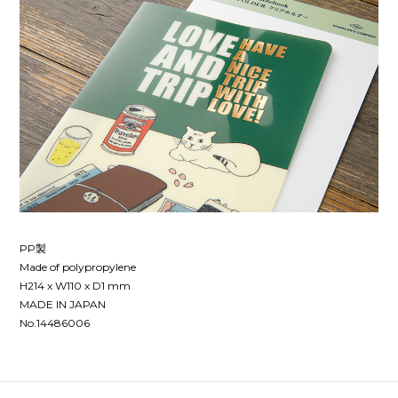
PP製
Made of polypropylene
H214 x W110 x D1 mm
MADE IN JAPAN
No.14486006