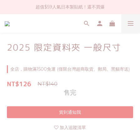
超值$59人氣日本製貼紙！還不買爆
社群大人氣！各種有趣的打洞器
全店$1500免運(台灣地區)
社群大人氣！各種有趣的打洞器
2025 限定資料夾 一般尺寸
全店，購物滿1500免運 (僅限台灣超商取貨、郵局、黑貓寄送)
NT$126
NT$140
售完
貨到通知我
加入追蹤清單