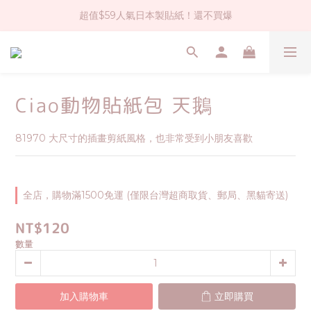
超值$59人氣日本製貼紙！還不買爆
社群大人氣！各種有趣的打洞器
全店$1500免運(台灣地區)
社群大人氣！各種有趣的打洞器
Ciao動物貼紙包 天鵝
81970 大尺寸的插畫剪紙風格，也非常受到小朋友喜歡
全店，購物滿1500免運 (僅限台灣超商取貨、郵局、黑貓寄送)
NT$120
數量
加入購物車
立即購買