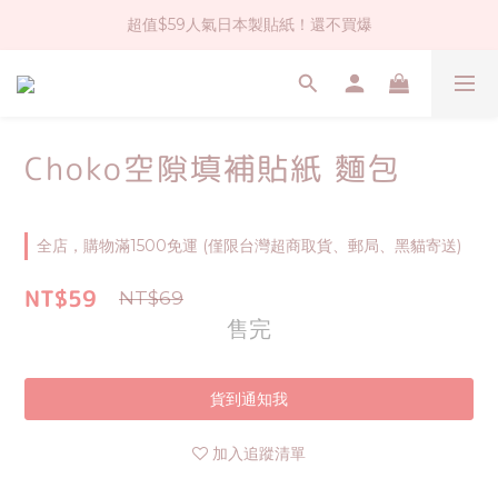
超值$59人氣日本製貼紙！還不買爆
社群大人氣！各種有趣的打洞器
全店$1500免運(台灣地區)
社群大人氣！各種有趣的打洞器
Choko空隙填補貼紙 麵包
全店，購物滿1500免運 (僅限台灣超商取貨、郵局、黑貓寄送)
NT$59
NT$69
售完
貨到通知我
加入追蹤清單