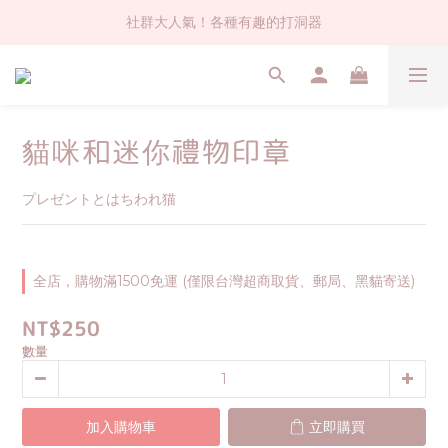
社群大人氣！各種有趣的打洞器
社群大人氣！各種有趣的打洞器
超值$59人氣日本製貼紙！還不買爆
全店$1500免運(台灣地區)
貓咪和迷你禮物印章
社群大人氣！各種有趣的打洞器
プレゼントとはちわれ猫
全店，購物滿1500免運 (僅限台灣超商取貨、郵局、黑貓寄送)
NT$250
數量
加入購物車
立即購買