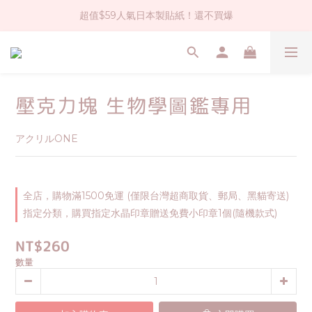
超值$59人氣日本製貼紙！還不買爆
社群大人氣！各種有趣的打洞器
全店$1500免運(台灣地區)
社群大人氣！各種有趣的打洞器
壓克力塊 生物學圖鑑專用
アクリルONE
全店，購物滿1500免運 (僅限台灣超商取貨、郵局、黑貓寄送)
指定分類，購買指定水晶印章贈送免費小印章1個(隨機款式)
NT$260
數量