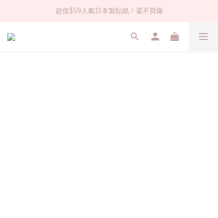
超值$59人氣日本製貼紙！還不買爆
社群大人氣！各種有趣的打洞器
全店$1500免運(台灣地區)
社群大人氣！各種有趣的打洞器