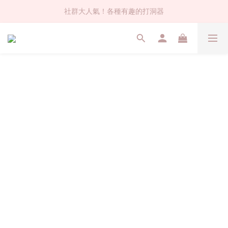
社群大人氣！各種有趣的打洞器
社群大人氣！各種有趣的打洞器
超值$59人氣日本製貼紙！還不買爆
全店$1500免運(台灣地區)
社群大人氣！各種有趣的打洞器