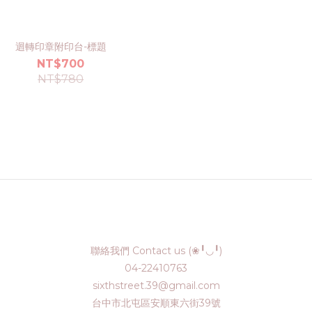
迴轉印章附印台-標題
NT$700
NT$780
聯絡我們 Contact us (❀╹◡╹)
04-22410763
sixthstreet.39@gmail.com
台中市北屯區安順東六街39號