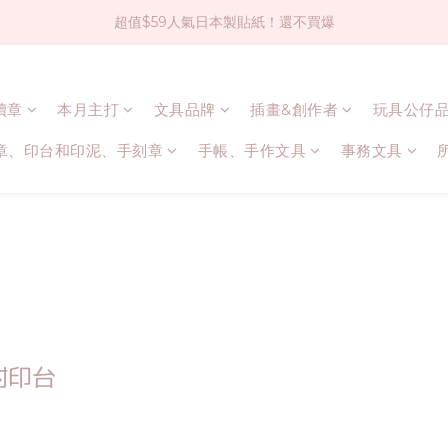
超值$59人氣日本製貼紙！還不買爆
社群大人氣！各種有趣的打洞器
全店$1500免運(台灣地區)
連續章
本月主打
文具品牌
插畫&創作者
玩具公仔
社群大人氣！各種有趣的打洞器
章、印台和印泥、手刻章
手帳、手作文具
事務文具
章附印台