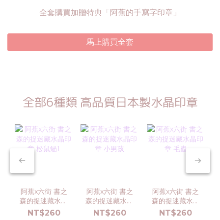
全套購買加贈特典「阿蕉的手寫字印章」
馬上購買全套
全部6種類 高品質日本製水晶印章
阿蕉x六街 書之
阿蕉x六街 書之
阿蕉x六街 書之
森的捉迷藏水晶
森的捉迷藏水晶
森的捉迷藏水晶
印章 松鼠貓1
印章 小男孩
印章 毛蟲
NT$260
NT$260
NT$260