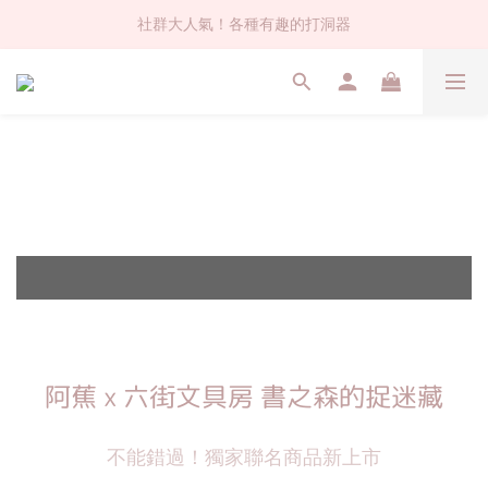
社群大人氣！各種有趣的打洞器
社群大人氣！各種有趣的打洞器
超值$59人氣日本製貼紙！還不買爆
全店$1500免運(台灣地區)
社群大人氣！各種有趣的打洞器
延長販售
延長販售
延長販售
活動結束
活動結束
活動結束
至5/18
至5/18
至5/18
阿蕉 x 六街文具房 書之森的捉迷藏
不能錯過！獨家聯名商品新上市